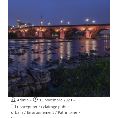
Admin
13 novembre 2020
Conception
/
Eclairage public
urbain
/
Environnement
/
Patrimoine