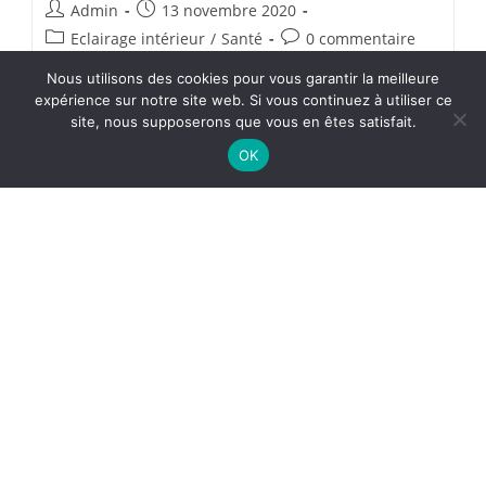
Admin
13 novembre 2020
Eclairage intérieur
/
Santé
0 commentaire
Nous utilisons des cookies pour vous garantir la meilleure
Continuer La Lecture
expérience sur notre site web. Si vous continuez à utiliser ce
site, nous supposerons que vous en êtes satisfait.
OK
Le patrimoine industriel à l’honneur