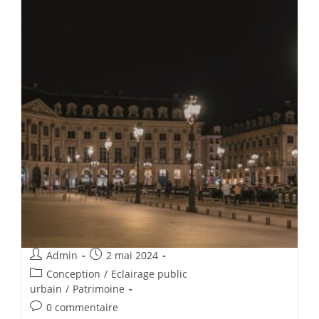
Admin
2 mai 2024
Conception
/
Eclairage public
urbain
/
Patrimoine
0 commentaire