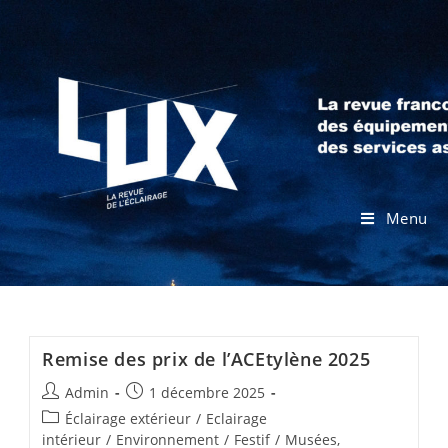
Menu
Remise des prix de l’ACEtylène 2025
Admin
1 décembre 2025
Éclairage extérieur
/
Eclairage
intérieur
/
Environnement
/
Festif
/
Musées,