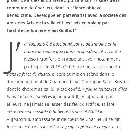
projet « Paroles et
Lumière » portant sur 18 sites de la
commune de Charlieu, dont la célèbre abbaye
bénédictine.
Développé en partenariat avec la société des
Amis des Arts de la ville et il est mis en valeur par
2
l’architecte lumière Alain Guilhot
.
J’
ai toujours été passionné par le patrimoine et la
France ancienne que j’aime profondément »
, confie
Nelson Monfort, en rappelant avoir notamment
participé, de 2013 à 2016, au spectacle équestre
Dans la forêt de l’histoire
, écrit et mis en scène dans le
domaine national de Chambord, par Gonzague Saint Bris, et
dont le choix musical lui a été confié.
« J’aime toutes les villes
la nuit et leurs lumières »
, poursuit-il, en ajoutant, par
ailleurs, ne jamais se lasser des feux d’artifice, et être
«
extrêmement sensible à la beauté d’un ciel étoilé »
.
Aujourd’hui, ambassadeur de cœur de Charlieu, il se dit
heureux d’être associé à
« ce projet optimiste et concret »
.