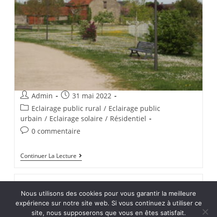
Admin
31 mai 2022
Eclairage public rural
/
Eclairage public
urbain
/
Eclairage solaire
/
Résidentiel
0 commentaire
Continuer La Lecture
Royal, le rétrofit
Nous utilisons des cookies pour vous garantir la meilleure
expérience sur notre site web. Si vous continuez à utiliser ce
site, nous supposerons que vous en êtes satisfait.