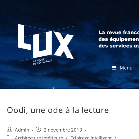
Menu
Oodi, une ode à la lecture
Admin
2 novembre 2019
Architecture intérieure
/
Eclairage intelligent
/