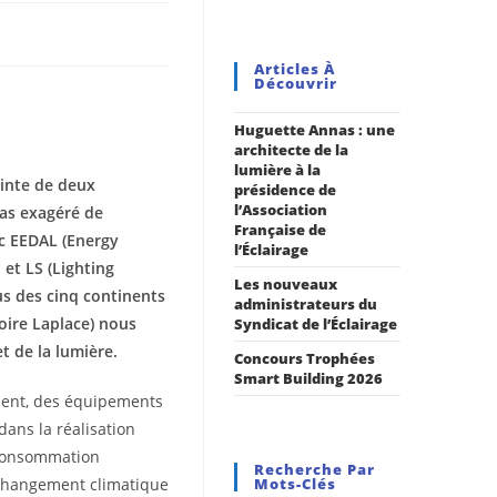
Articles À
Découvrir
Huguette Annas : une
architecte de la
lumière à la
ointe de deux
présidence de
l’Association
pas exagéré de
Française de
ec EEDAL (Energy
l’Éclairage
 et LS (Lighting
Les nouveaux
s des cinq continents
administrateurs du
oire Laplace) nous
Syndicat de l’Éclairage
et
de la lumière.
Concours Trophées
Smart Building 2026
ement, des équipements
dans la réalisation
 consommation
Recherche Par
e changement climatique
Mots-Clés