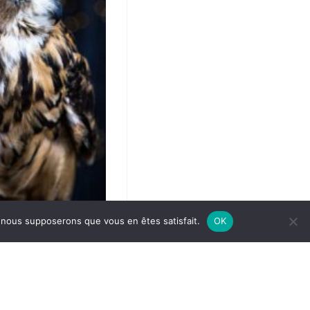
tique de confidentialité
e, nous supposerons que vous en êtes satisfait.
OK
lleure vision des
ages »
rs 2023