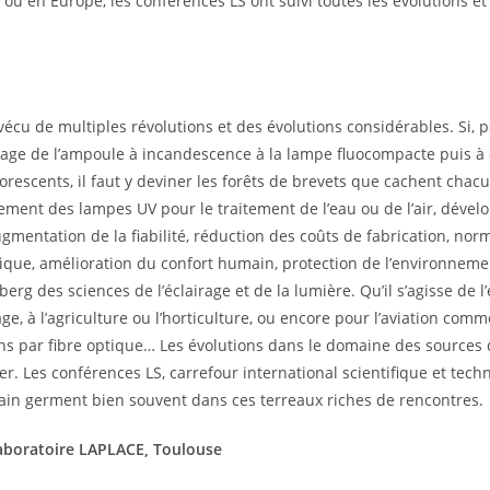
, ou en Europe, les conférences LS ont suivi toutes les évolutions et
vécu de multiples révolutions et des évolutions considérables. Si, p
age de l’ampoule à incandescence à la lampe fluocompacte puis à 
orescents, il faut y deviner les forêts de brevets que cachent chac
ement des lampes UV pour le traitement de l’eau ou de l’air, dével
augmentation de la fiabilité, réduction des coûts de fabrication, nor
tique, amélioration du confort humain, protection de l’environneme
berg des sciences de l’éclairage et de la lumière. Qu’il s’agisse de l
age, à l’agriculture ou l’horticulture, ou encore pour l’aviation comm
s par fibre optique… Les évolutions dans le domaine des sources 
ter. Les conférences LS, carrefour international scientifique et tech
emain germent bien souvent dans ces terreaux riches de rencontres.
Laboratoire LAPLACE, Toulouse