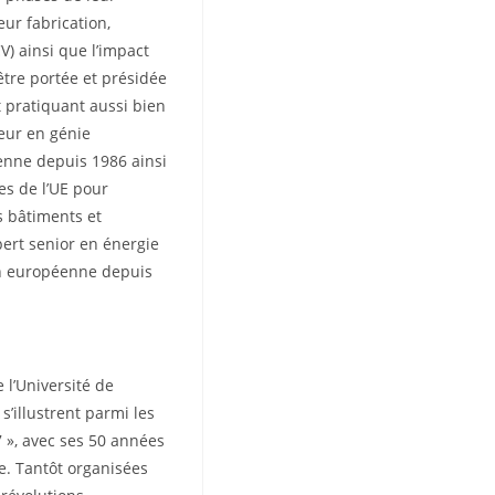
ur fabrication,
V) ainsi que l’impact
être portée et présidée
 pratiquant aussi bien
eur en génie
enne depuis 1986 ainsi
s de l’UE pour
s bâtiments et
pert senior en énergie
on européenne depuis
l’Université de
 s’illustrent parmi les
7 », avec ses 50 années
e. Tantôt organisées