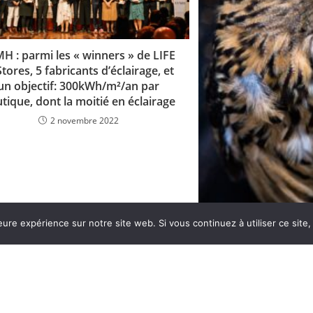
H : parmi les « winners » de LIFE
Stores, 5 fabricants d’éclairage, et
un objectif: 300kWh/m²/an par
tique, dont la moitié en éclairage
2 novembre 2022
Page d’accueil
Contactez-nous
Poli
eure expérience sur notre site web. Si vous continuez à utiliser ce sit
Conditions générales de vente
« Rétablir une mei
éclair
17 ma