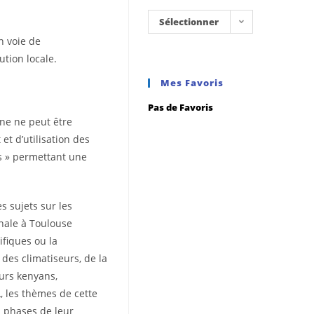
Sélectionner
n voie de
une
tion locale.
catégorie
Mes Favoris
Pas de Favoris
ne ne peut être
t d’utilisation des
ts » permettant une
s sujets sur les
onale à Toulouse
fiques ou la
des climatiseurs, de la
eurs kenyans,
, les thèmes de cette
s phases de leur