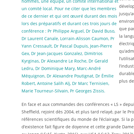
hommes, une équipe, un comité international et
dévelop
un comité local. Pour ne citer que les membres
jusqu’a
de ce dernier et qui ont œuvré durant des mois
environ
lors des préparatifs et durant ces trois jours de
que par
conférence : Pr Philippe Arguel, Dr David Buso,
la lang
Dr Laurent Canale, Lorrain-Alisson Caumon, Pr
électri
Yann Cressault, Dr Pascal Dupuis, Jean-Pierre
qu’admi
Gex, Dr Jean-Jacques Gonzalez, Dimitrios
l’utili
Kyrginas, Dr Alexandre Le Roche, Dr Gerald
l’indus
Ledru, Dr Dominique Mary, Marc-André
durable
Méquignon, Dr Alexandre Poutignat, Dr Émilie
plus de
Robert, Antoine Salih Alj, Dr Marc Ternisien,
Marie Tourneur-Silvain, Pr Georges Zissis.
En face et aux commandes des conférences « LS » depuis
Sheffield, rejoint dès 2004, et plus tard relayé, par le Pr
références scientifiques du monde de l’éclairage. Si la 
d’existence fait figure de doyenne et cette grande Dam