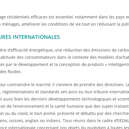
age résidentiels efficaces est essentiel, notamment dans les pays e
énages, améliorer les conditions de vie tout en réduisant la pollu
ATURES INTERNATIONALES
ère d’efficacité énergétique, une réduction des émissions de carbo
bitude des consommateurs dans le contexte des modèles d’achat e
és par le développement et la conception de produits « intelligen
des fluides.
our contraindre le marché, il convient de prendre des directives. Le
 réglementations et standards ont ainsi eu leur tribune internati
t aussi bien les derniers développements technologiques et scienti
ion de l’environnement et la santé humaine que des sujets traitant 
ion ou du covid, le tout animé, présenté et débattu par des cherch
ins, suisses, anglais ou indiens. Tous réunis dans le cadre d’EEDAL
nce internationale concernant nos objets du quotidien à toutes le