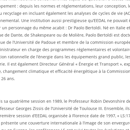
pement : depuis les normes et réglementations, leur conception, le
u recyclage en incluant également les analyses de cycles de vie (AC
nemental. Une institution aussi prestigieuse qu’EEDAL ne pouvait 
 un personnage du même acabit : Dr Paolo Bertoldi. Né en Italie et
ue de Dante, de Shakespeare ou de Molière, Paolo Bertoldi est doct
que de l’Université de Padoue et membre de la commission europé
nistrateur en charge des programmes réglementaires et volontaire
sation rationnelle de l’énergie dans les équipements grand public, le
trie. Il est également Directeur Général « Énergie et Transport », ex
, changement climatique et efficacité énergétique à la Commissi
 26 ans.
 sa quatrième session en 1989, le Professeur Robin Devonshire de 
ofesseur Georges Zissis de l’Université de Toulouse III. Ensemble, ils
première session d’EEDAL organisée à Florence date de 1997, « LS:1
e présente une couverture internationale à l’image de son envergur