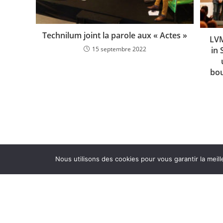
Technilum joint la parole aux « Actes »
LVM
in 
15 septembre 2022
bou
Les partenaires LUX
© e-afe
Nous utilisons des cookies pour vous garantir la meill