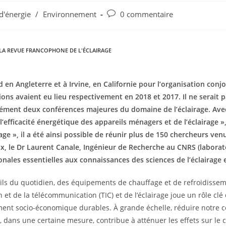
d'énergie
/
Environnement
0 commentaire
LA REVUE FRANCOPHONE DE L'ÉCLAIRAGE
en Angleterre et à Irvine, en
Californie pour l’organisation conj
ions avaient eu lieu respectivement en
2018 et 2017. Il ne serait 
ément deux conférences majeures du
domaine de l’éclairage. Av
l’efficacité
énergétique des appareils ménagers et de l’éclairage »,
ge », il a été ainsi possible de réunir
plus de 150 chercheurs venu
x, le Dr Laurent Canale, Ingénieur de Recherche au
CNRS (laborat
onales essentielles aux connaissances des
sciences de l’éclairage 
reils du quotidien, des équipements de chauffage et de refroidiss
 et de la télécommunication (TIC) et de l’éclairage joue un rôle clé 
ment socio-économique durables. À grande échelle, réduire notre
, dans une certaine mesure, contribue à atténuer les effets sur l