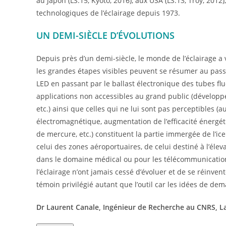
au Japon (LS:15, Kyoto, 2016), aux USA (LS:13, Troy, 2012)
technologiques de l’éclairage depuis 1973.
UN DEMI-SIÈCLE D’ÉVOLUTIONS
Depuis près d’un demi-siècle, le monde de l’éclairage a 
les grandes étapes visibles peuvent se résumer au pass
LED en passant par le ballast électronique des tubes flu
applications non accessibles au grand public (développ
etc.) ainsi que celles qui ne lui sont pas perceptibles (
électromagnétique, augmentation de l’efficacité énergé
de mercure, etc.) constituent la partie immergée de l’ice
celui des zones aéroportuaires, de celui destiné à l’élev
dans le domaine médical ou pour les télécommunication
l’éclairage n’ont jamais cessé d’évoluer et de se réinven
témoin privilégié autant que l’outil car les idées de d
Dr Laurent Canale, Ingénieur de Recherche au CNRS, 