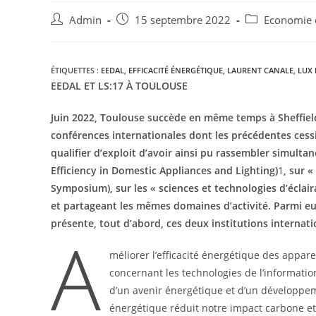
Admin
15 septembre 2022
Economie 
ÉTIQUETTES :
EEDAL
,
EFFICACITÉ ÉNERGÉTIQUE
,
LAURENT CANALE
,
LUX 
EEDAL ET LS:17 À TOULOUSE
Juin 2022, Toulouse succède en même temps à Sheffield 
conférences internationales dont les
précédentes cess
qualifier d’exploit d’avoir ainsi pu rassembler
simultan
Efficiency in Domestic Appliances and
Lighting)
1
, sur « 
Symposium), sur les « sciences et technologies d’éclaira
et partageant les mêmes
domaines d’activité. Parmi eu
présente, tout d’abord, ces deux institutions
internati
A
méliorer l’efficacité énergétique des appa
concernant les technologies de l’information
d’un avenir énergétique et d’un développe
énergétique réduit notre impact carbone et