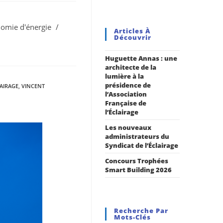
omie d'énergie
/
Articles À
Découvrir
Huguette Annas : une
architecte de la
lumière à la
présidence de
AIRAGE
,
VINCENT
l’Association
Française de
l’Éclairage
Les nouveaux
administrateurs du
Syndicat de l’Éclairage
Concours Trophées
Smart Building 2026
Recherche Par
Mots-Clés