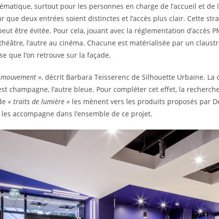
atique, surtout pour les personnes en charge de l’accueil et de la 
ur que deux entrées soient distinctes et l’accès plus clair. Cette s
 peut être évitée. Pour cela, jouant avec la réglementation d’accès P
héâtre, l’autre au cinéma. Chacune est matérialisée par un claust
e que l’on retrouve sur la façade.
de mouvement »
, décrit Barbara Teisserenc de Silhouette Urbaine. La c
 est champagne, l’autre bleue. Pour compléter cet effet, la recherch
 de
« traits de lumière »
les mènent vers les produits proposés par De
e, les accompagne dans l’ensemble de ce projet.