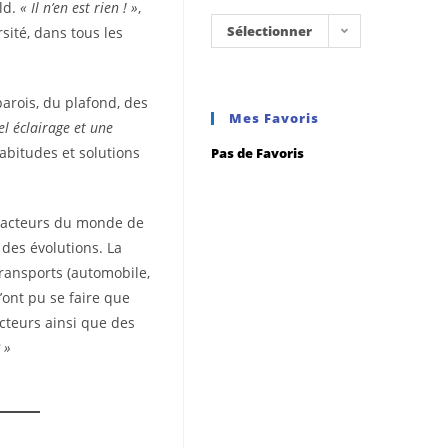
eld.
« Il n’en est rien ! »
,
Sélectionner
sité, dans tous les
une
catégorie
parois, du plafond, des
Mes Favoris
el éclairage et une
abitudes et solutions
Pas de Favoris
 acteurs du monde de
des évolutions. La
ransports (automobile,
’ont pu se faire que
cteurs ainsi que des
 »