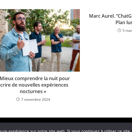
Marc Aurel. “ChatG
Plan lu
5 mar
 Mieux comprendre la nuit pour
écrire de nouvelles expériences
nocturnes »
7 novembre 2024
Page d’accueil
Contactez-nous
Poli
eure expérience sur notre site web. Si vous continuez à utiliser ce sit