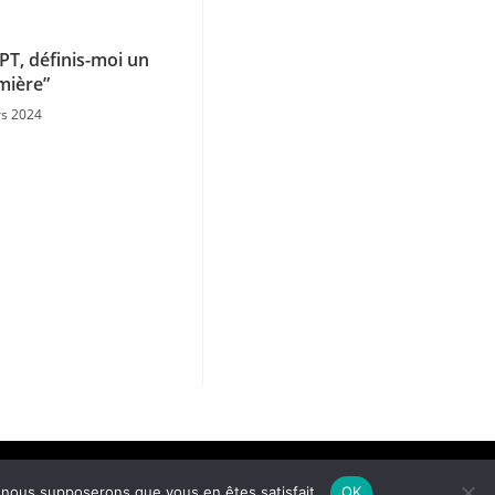
PT, définis-moi un
mière”
s 2024
tique de confidentialité
e, nous supposerons que vous en êtes satisfait.
OK