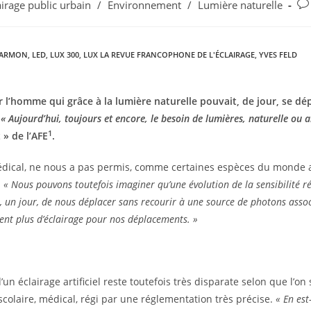
airage public urbain
/
Environnement
/
Lumière naturelle
DARMON
,
LED
,
LUX 300
,
LUX LA REVUE FRANCOPHONE DE L'ÉCLAIRAGE
,
YVES FELD
r l’homme qui grâce à la lumière naturelle pouvait, de jour, se dép
« Aujourd’hui, toujours et encore, le besoin de lumières, naturelle
ou a
1
» de l’AFE
.
médical, ne nous a pas permis, comme certaines espèces du monde 
.
« Nous pouvons toutefois
imaginer qu’une évolution de la sensibilité r
te, un jour, de nous déplacer sans recourir à une source de photons asso
tent plus d’éclairage pour nos déplacements. »
’un éclairage artificiel reste toutefois très disparate selon que l’o
scolaire, médical, régi par une réglementation très précise.
« En est