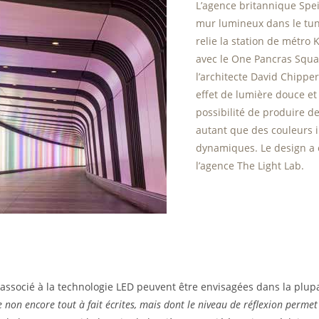
L’agence britannique Spe
mur lumineux dans le tun
relie la station de métro 
avec le One Pancras Squa
l’architecte David Chipper
effet de lumière douce e
possibilité de produire d
autant que des couleurs i
dynamiques. Le design a 
l’agence The Light Lab.
 associé à la technologie LED peuvent être envisagées dans la plupa
 non encore tout à fait écrites, mais dont le niveau de réflexion permet