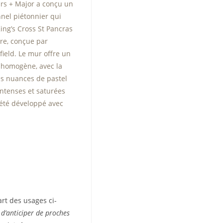
irs + Major a conçu un
nel piétonnier qui
King’s Cross St Pancras
re, conçue par
field. Le mur offre un
t homogène, avec la
es nuances de pastel
ntenses et saturées
été développé avec
rt des usages ci-
 d’anticiper de proches