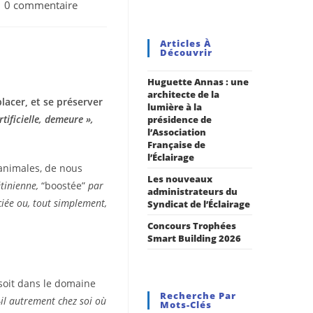
0 commentaire
Articles À
Découvrir
Huguette Annas : une
architecte de la
lacer,
et se préserver
lumière à la
rtificielle, demeure »,
présidence de
l’Association
Française de
l’Éclairage
animales, de nous
Les nouveaux
étinienne,
“boostée”
par
administrateurs du
ciée ou, tout simplement,
Syndicat de l’Éclairage
Concours Trophées
Smart Building 2026
n soit dans le domaine
Recherche Par
-il autrement chez soi où
Mots-Clés