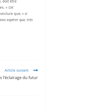
, doit être
res.
« Cet
conclure que,
« si
vons espérer que, très
Article suivant
 l’éclairage du futur