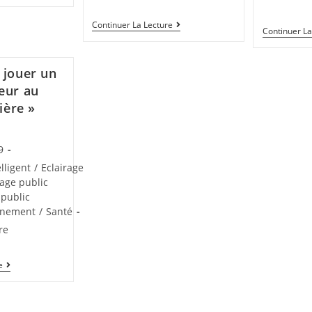
Continuer La Lecture
Continuer La
 jouer un
eur au
lière »
9
lligent
/
Eclairage
rage public
 public
nnement
/
Santé
re
e