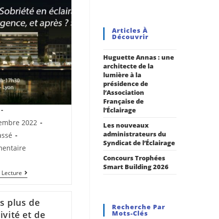
Articles À
Découvrir
Huguette Annas : une
architecte de la
lumière à la
présidence de
l’Association
Française de
l’Éclairage
embre 2022
Les nouveaux
administrateurs du
assé
Syndicat de l’Éclairage
entaire
Concours Trophées
Smart Building 2026
 Lecture
s plus de
Recherche Par
ivité et de
Mots-Clés