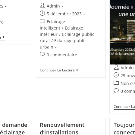
Admin
25
5 décembre 2023
Eclairage
re
intelligent
/
Eclairage
intérieur
/
Eclairage public
e
rural
/
Eclairage public
urbain
0 commentaire
Admin
Continuer La Lecture
29 nov
Non cl
0 comm
Continuer La
a demande
Renouvellement
Toujour
éclairage
d’installations
connect