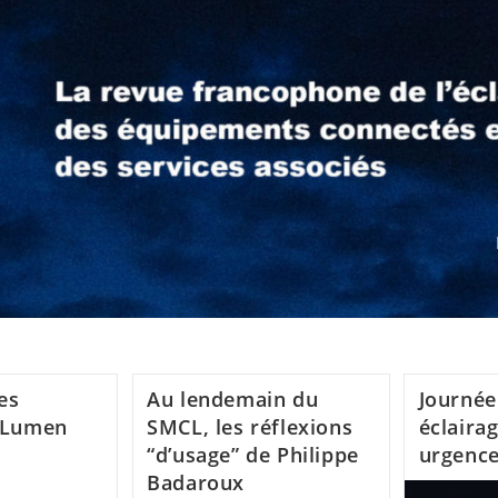
es
Au lendemain du
Journée
e Lumen
SMCL, les réflexions
éclairag
“d’usage” de Philippe
urgence
Badaroux