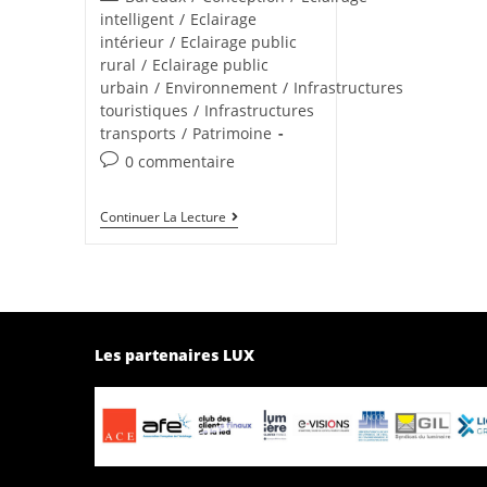
intelligent
/
Eclairage
intérieur
/
Eclairage public
rural
/
Eclairage public
urbain
/
Environnement
/
Infrastructures
touristiques
/
Infrastructures
transports
/
Patrimoine
0 commentaire
Continuer La Lecture
Les partenaires LUX