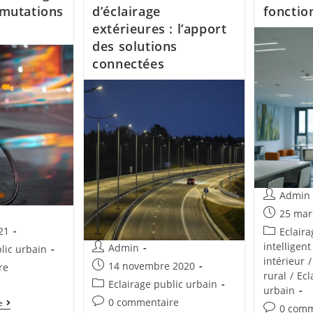
mutations
d’éclairage
fonctio
extérieures : l’apport
des solutions
connectées
Admin
25 mar
21
Eclaira
intelligent
Admin
lic urbain
intérieur
/
14 novembre 2020
re
rural
/
Ecl
Eclairage public urbain
urbain
0 commentaire
e
0 comm