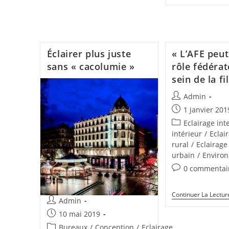
Éclairer plus juste
« L’AFE peut
sans « cacolumie »
rôle fédérat
sein de la fi
Admin
1 janvier 201
Eclairage inte
intérieur
/
Eclai
rural
/
Eclairage
urbain
/
Enviro
0 commentai
Continuer La Lectur
Admin
10 mai 2019
Bureaux
/
Conception
/
Eclairage