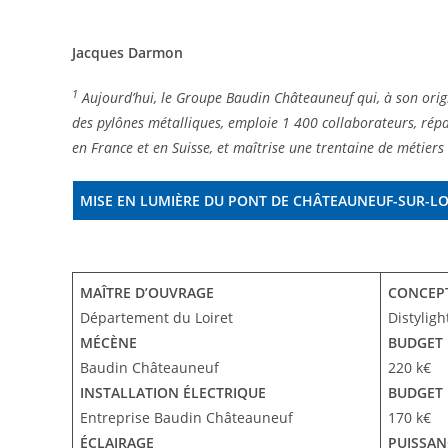
Jacques Darmon
1
Aujourd’hui, le Groupe Baudin Châteauneuf qui, à son origi
des pylônes métalliques, emploie 1 400 collaborateurs, répar
en France et en Suisse, et maîtrise une trentaine de métiers
MISE EN LUMIÈRE DU PONT DE CHÂTEAUNEUF-SUR-LOI
MAÎTRE D’OUVRAGE
CONCEP
Département du Loiret
Distyligh
MÉCÈNE
BUDGET 
Baudin Châteauneuf
220 k€
INSTALLATION ÉLECTRIQUE
BUDGET 
Entreprise Baudin Châteauneuf
170 k€
ÉCLAIRAGE
PUISSAN