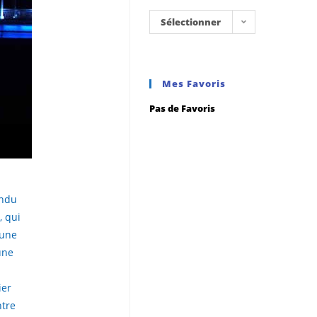
Sélectionner
une
catégorie
Mes Favoris
Pas de Favoris
endu
, qui
mune
une
ier
ntre