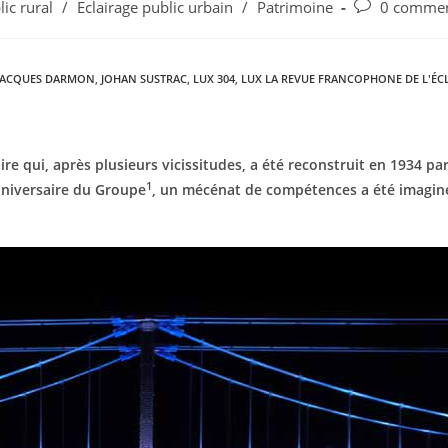
lic rural
/
Eclairage public urbain
/
Patrimoine
0 commen
JACQUES DARMON
,
JOHAN SUSTRAC
,
LUX 304
,
LUX LA REVUE FRANCOPHONE DE L'ÉC
re qui, après plusieurs vicissitudes, a été reconstruit en 1934 par
1
anniversaire du Groupe
, un mécénat de compétences a été imaginé