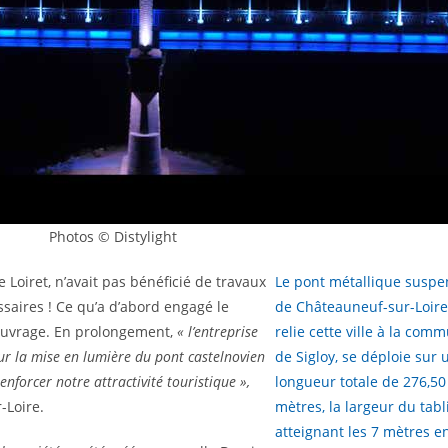
Photos © Distylight
 Loiret, n’avait pas bénéficié de travaux
Le pont métallique susp
ssaires ! Ce qu’a d’abord engagé le
de Châteauneuf-sur-Loire
’ouvrage. En prolongement,
« l’entreprise
relie cette ville à la com
r la mise en lumière du pont castelnovien
de Sigloy, se déploie sur 
forcer notre attractivité touristique »,
longueur totale de 276,50
-Loire.
mètres, la largeur du tabl
atteignant les 7 mètres e