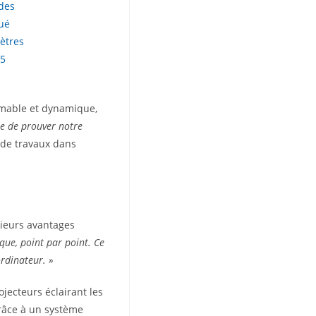
 des
tué
ètres
75
mmable et dynamique,
e de prouver notre
r de travaux dans
sieurs avantages
que, point par point. Ce
ordinateur. »
ojecteurs éclairant les
grâce à un système