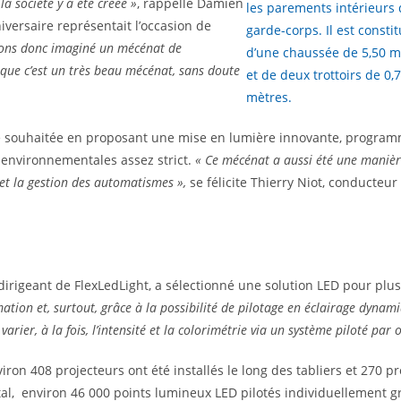
la société y a été créée »
, rappelle Damien
les parements intérieurs
iversaire représentait l’occasion de
garde-corps. Il est consti
ons donc imaginé un mécénat de
d’une chaussée de 5,50 m
 que c’est un très beau mécénat, sans doute
et de deux trottoirs de 0,
mètres.
té souhaitée en proposant une mise en lumière innovante, progra
 environnementales assez strict.
« Ce mécénat a aussi été une manièr
 et la gestion des automatismes »,
se félicite Thierry Niot, conducteu
irigeant de FlexLedLight, a sélectionné une solution LED pour plu
tion et, surtout, grâce à la possibilité de pilotage en éclairage dynami
arier, à la fois, l’intensité et la colorimétrie via un système piloté par 
iron 408 projecteurs ont été installés le long des tabliers et 270 pr
otal, environ 46 000 points lumineux LED pilotés individuellement 