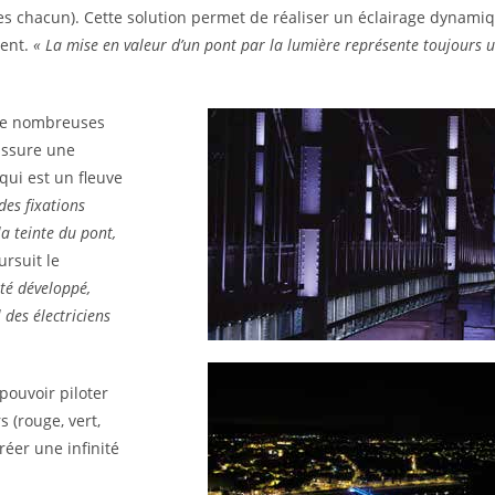
es chacun). Cette solution permet de réaliser un éclairage dynam
ment.
« La mise en valeur d’un pont par la lumière représente toujours u
 de nombreuses
assure une
 qui est un fleuve
es fixations
la teinte du pont,
ursuit le
té développé,
l des électriciens
 pouvoir piloter
 (rouge, vert,
réer une infinité