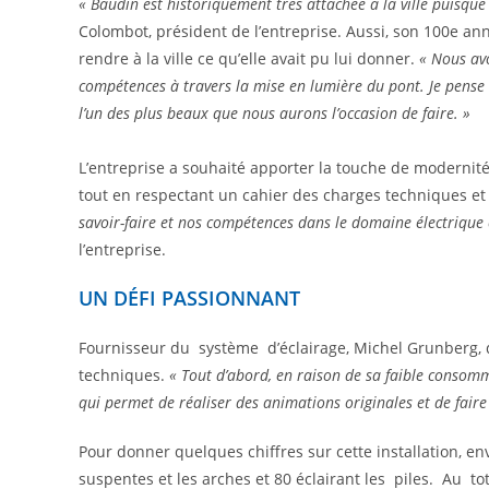
« Baudin est historiquement très attachée à la ville puisque 
Colombot, président de l’entreprise. Aussi, son 100e ann
rendre à la ville ce qu’elle avait pu lui donner.
« Nous av
compétences à travers la mise en lumière du pont. Je pense
l’un des plus beaux que nous aurons l’occasion de faire. »
L’entreprise a souhaité apporter la touche de moderni
tout en respectant un cahier des charges techniques et
savoir-faire et nos compétences dans le domaine électrique
l’entreprise.
UN DÉFI PASSIONNANT
Fournisseur du système d’éclairage, Michel Grunberg, d
techniques.
« Tout d’abord, en raison de sa faible consomma
qui permet de réaliser des animations originales et de faire v
Pour donner quelques chiffres sur cette installation, env
suspentes et les arches et 80 éclairant les piles. Au t