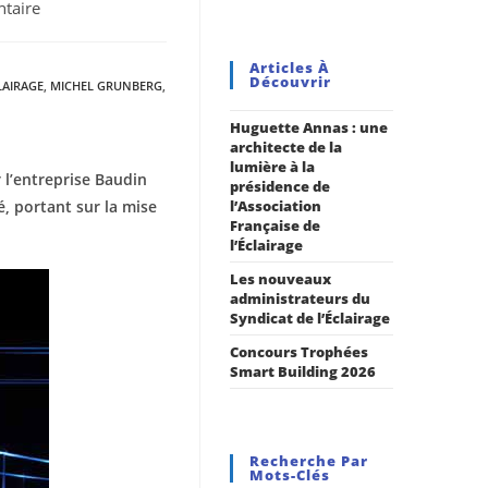
taire
Articles À
Découvrir
LAIRAGE
,
MICHEL GRUNBERG
,
Huguette Annas : une
architecte de la
lumière à la
 l’entreprise Baudin
présidence de
, portant sur la mise
l’Association
Française de
l’Éclairage
Les nouveaux
administrateurs du
Syndicat de l’Éclairage
Concours Trophées
Smart Building 2026
Recherche Par
Mots-Clés