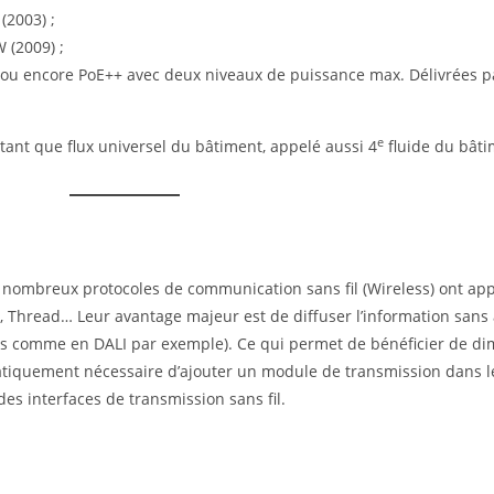
(2003) ;
 (2009) ;
, ou encore PoE++ avec deux niveaux de puissance max. Délivrées pa
e
tant que flux universel du bâtiment, appelé aussi 4
fluide du bâti
de nombreux protocoles de communication sans fil (Wireless) ont ap
e, Thread… Leur avantage majeur est de diffuser l’information sans
res comme en DALI par exemple). Ce qui permet de bénéficier de di
atiquement nécessaire d’ajouter un module de transmission dans l
es interfaces de transmission sans fil.