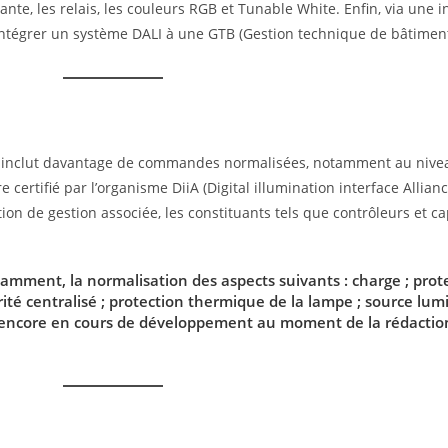
nte, les relais, les couleurs RGB et Tunable White. Enfin, via une i
’intégrer un système DALI à une GTB (Gestion technique de bâtiment
ge, inclut davantage de commandes normalisées, notamment au niv
 certifié par l’organisme DiiA (Digital illumination interface Allianc
tion de gestion associée, les constituants tels que contrôleurs et c
tamment, la normalisation des aspects suivants : charge ; prot
rité centralisé ; protection thermique de la lampe ; source lu
t encore en cours de développement au moment de la rédactio