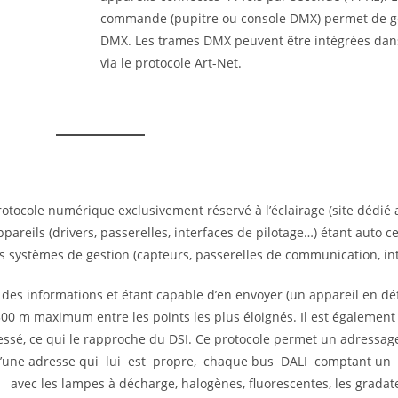
commande (pupitre ou console DMX) permet de gé
DMX. Les trames DMX peuvent être intégrées dan
via le protocole Art-Net.
protocole numérique exclusivement réservé à l’éclairage (site dédié 
ppareils (drivers, passerelles, interfaces de pilotage…) étant auto ce
es systèmes de gestion (capteurs, passerelles de communication, int
t des informations et étant capable d’en envoyer (un appareil en dé
00 m maximum entre les points les plus éloignés. Il est également p
ssé, ce qui le rapproche du DSI. Ce protocole permet un adressage
 d’une adresse qui lui est propre, chaque bus DALI comptant 
avec les lampes à décharge, halogènes, fluorescentes, les gradat