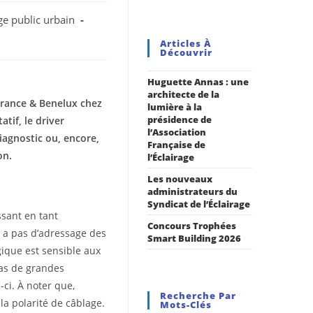
ge public urbain
Articles À
Découvrir
Huguette Annas : une
architecte de la
 France & Benelux chez
lumière à la
présidence de
tif, le driver
l’Association
iagnostic ou, encore,
Française de
on.
l’Éclairage
Les nouveaux
administrateurs du
Syndicat de l’Éclairage
ssant en tant
Concours Trophées
y a pas d’adressage des
Smart Building 2026
gique est sensible aux
cas de grandes
ci. À noter que,
Recherche Par
la polarité de câblage.
Mots-Clés