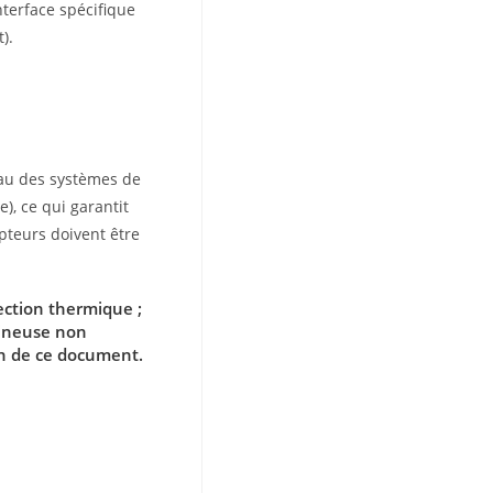
nterface spécifique
).
eau des systèmes de
e), ce qui garantit
apteurs doivent être
ection thermique ;
mineuse non
n de ce document.