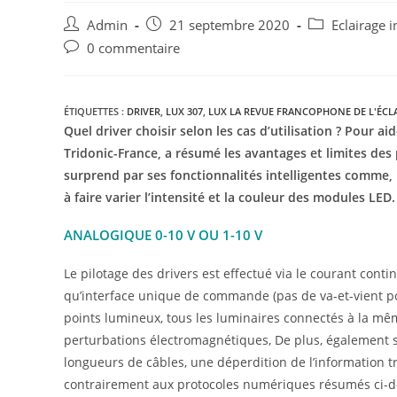
Admin
21 septembre 2020
Eclairage i
0 commentaire
ÉTIQUETTES :
DRIVER
,
LUX 307
,
LUX LA REVUE FRANCOPHONE DE L'ÉCL
Quel driver choisir selon les cas d’utilisation ? Pour 
Tridonic-France, a résumé les avantages et limites des p
surprend par ses fonctionnalités
intelligentes comme, 
à faire varier l’intensité et la couleur des modules LE
ANALOGIQUE 0-10 V OU 1-10 V
Le pilotage des drivers est effectué via le courant conti
qu’interface unique de commande (pas de va-et-vient pos
points lumineux, tous les luminaires connectés à la mêm
perturbations électromagnétiques, De plus, également s
longueurs de câbles, une déperdition de l’information t
contrairement aux protocoles numériques résumés ci-desso