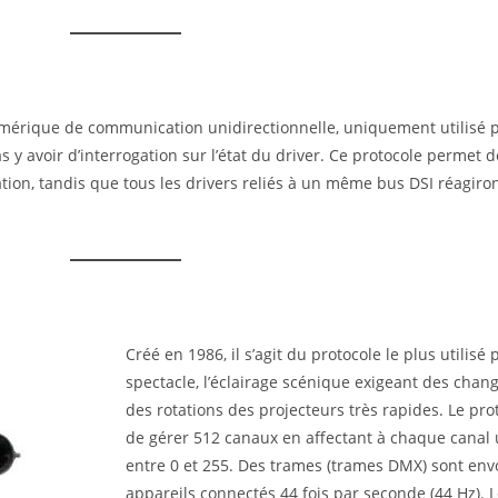
umérique de communication unidirectionnelle, uniquement utilisé po
s y avoir d’interrogation sur l’état du driver. Ce protocole permet 
ication, tandis que tous les drivers reliés à un même bus DSI réagi
Créé en 1986, il s’agit du protocole le plus utilis
spectacle, l’éclairage scénique exigeant des chan
des rotations des projecteurs très rapides. Le p
de gérer 512 canaux en affectant à chaque canal
entre 0 et 255. Des trames (trames DMX) sont envo
appareils connectés 44 fois par seconde (44 Hz). 