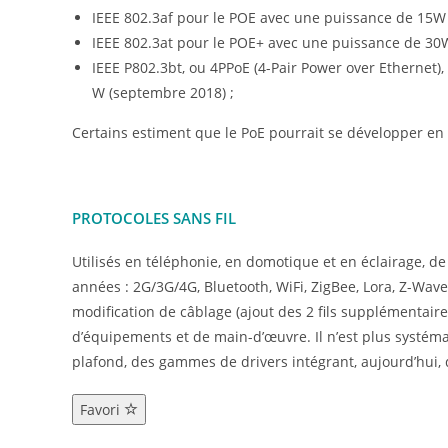
IEEE 802.3af pour le POE avec une puissance de 15W 
IEEE 802.3at pour le POE+ avec une puissance de 30W
IEEE P802.3bt, ou 4PPoE (4-Pair Power over Ethernet)
W (septembre 2018) ;
Certains estiment que le PoE pourrait se développer en 
PROTOCOLES SANS FIL
Utilisés en téléphonie, en domotique et en éclairage, 
années : 2G/3G/4G, Bluetooth, WiFi, ZigBee, Lora, Z-Wav
modification de câblage (ajout des 2 fils supplémentai
d’équipements et de main-d’œuvre. Il n’est plus systém
plafond, des gammes de drivers intégrant, aujourd’hui, d
Favori