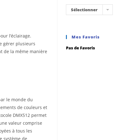
Sélectionner
une
catégorie
ur l’éclairage.
Mes Favoris
de gérer plusieurs
Pas de Favoris
ront de la même manière
é par le monde du
gements de couleurs et
rotocole DMX512 permet
 une valeur comprise
yées à tous les
Le système de