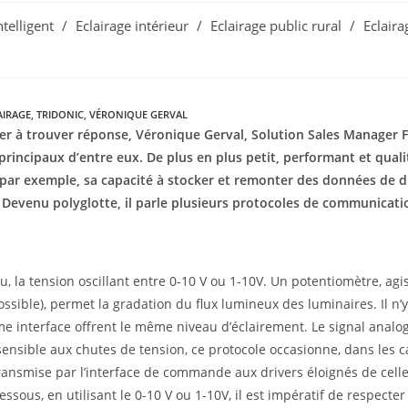
ntelligent
/
Eclairage intérieur
/
Eclairage public rural
/
Eclaira
AIRAGE
,
TRIDONIC
,
VÉRONIQUE GERVAL
aider à trouver réponse, Véronique Gerval, Solution Sales Manager
rincipaux d’entre eux. De plus en plus petit, performant et qualita
par exemple, sa capacité à stocker et remonter des données de d
D. Devenu polyglotte, il parle plusieurs protocoles de communicati
nu, la tension oscillant entre 0-10 V ou 1-10V. Un potentiomètre, agi
sible), permet la gradation du flux lumineux des luminaires. Il n’
e interface offrent le même niveau d’éclairement. Le signal analo
ensible aux chutes de tension, ce protocole occasionne, dans les 
ransmise par l’interface de commande aux drivers éloignés de celle-
us, en utilisant le 0-10 V ou 1-10V, il est impératif de respecter 