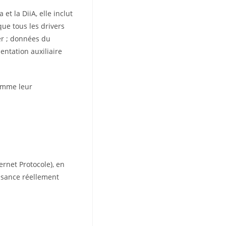
t la DiiA, elle inclut
ue tous les drivers
ver ; données du
entation auxiliaire
comme leur
ernet Protocole), en
ssance réellement