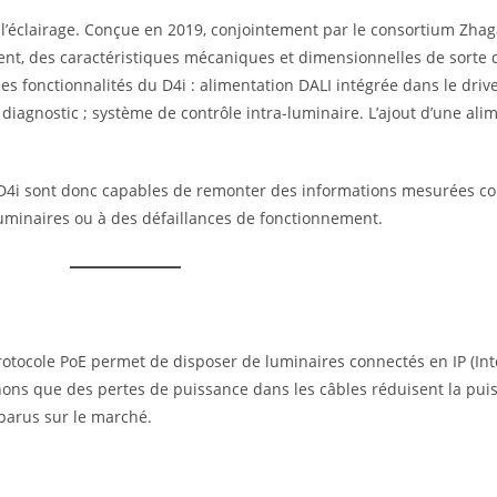
’éclairage. Conçue en 2019, conjointement par le consortium Zhaga e
ent, des caractéristiques mécaniques et dimensionnelles de sorte q
les fonctionnalités du D4i : alimentation DALI intégrée dans le dri
iagnostic ; système de contrôle intra-luminaire. L’ajout d’une alim
rs D4i sont donc capables de remonter des informations mesurées 
minaires ou à des défaillances de fonctionnement.
 protocole PoE permet de disposer de luminaires connectés en IP (Int
nons que des pertes de puissance dans les câbles réduisent la pui
pparus sur le marché.