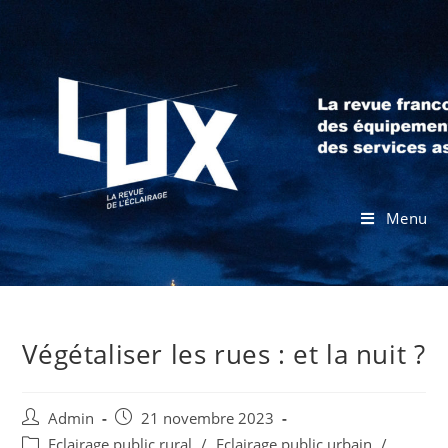
Menu
Végétaliser les rues : et la nuit ?
Admin
21 novembre 2023
Eclairage public rural
/
Eclairage public urbain
/