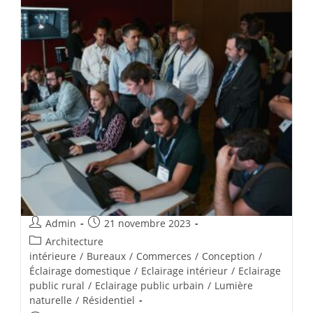
Admin
21 novembre 2023
Architecture
intérieure
/
Bureaux
/
Commerces
/
Conception
/
Éclairage domestique
/
Eclairage intérieur
/
Eclairage
public rural
/
Eclairage public urbain
/
Lumière
naturelle
/
Résidentiel