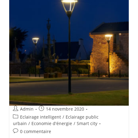
Admin
14 novembre 2020
Eclairage intelligent
/
Eclairage public
urbain
/
Economie d'énergie
/
Smart city
0 commentaire