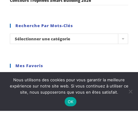
Concours Trophées Smart Building 2026
Recherche Par Mots-Clés
Sélectionner une catégorie
Mes Favoris
Pas de Favoris
Nous utilisons des cookies pour vous garantir la meilleure
expérience sur notre site web. Si vous continuez à utiliser ce
site, nous supposerons que vous en êtes satisfait.
OK
Les partenaires LUX