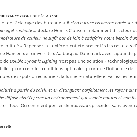
VUE FRANCOPHONE DE L'ÉCLAIRAGE
 et de l’éclairage des bureaux.
« Il n’y a aucune recherche basée sur 
n effet souhaité »,
déclare Henrik Clausen, notamment directeur de 
température de couleur ne suffit pas de loin à satisfaire notre besoin d’u
re intitulé « Repenser la lumière » ont été présentés les résultats
ine Hansen de l’université d’Aalborg au Danemark avec l’appui de pl
te de
Double Dynamic Lighting
n’est pas une solution « technologique
elles pour créer les conditions optimales pour que l’influence de la
ple, des spots directionnels, la lumière naturelle et variez les te
ués à partir du soleil, et en distinguant parfaitement les rayons du s
che diffuse bleutée) crée un environnement qui semble naturel et non fau
Peter Roos. Ou comment penser de nouveaux procédés sans avoir r
aau.dk