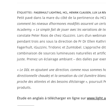
ÉTIQUETTES :
FAGERHULT LIGHTING
,
HCL
,
HENRIK CLAUSEN
,
LUX LA RE
Petit pavé dans la mare du côté de la pertinence du HCL
comment les niveaux d’hormones modifiés assurent un certai
Academy
. « Le simple fait de jouer avec les variations de 
constate Peter Roos de chez iGuzzini. Lors d’un webinai
pendant trois ans sous la direction de Pr Dr Ellen Kathr
Fagerhult, iGuzzini, Tridonic et Zumtobel. L’approche di
combinaison de sources lumineuses naturelles et artifici
juste. Prenez un éclairage ambiant – des dalles par exem
« Le DDL en ajoutant une direction, comme nous sommes habit
directionnelle chaude) et la sensation du ciel (lumière blan
proche des attentes et des besoins d’éclairage »,
poursuit 
produits.
Étude en anglais à télécharger en ligne sur
www.light.