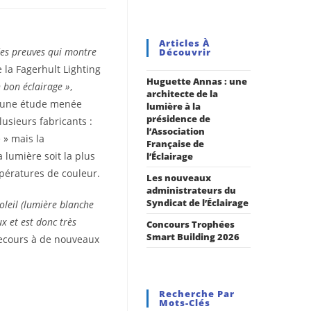
Articles À
des preuves qui montre
Découvrir
la Fagerhult Lighting
Huguette Annas : une
n bon éclairage »
,
architecte de la
 d’une étude menée
lumière à la
présidence de
usieurs fabricants :
l’Association
 » mais la
Française de
 lumière soit la plus
l’Éclairage
mpératures de couleur.
Les nouveaux
administrateurs du
Syndicat de l’Éclairage
oleil (lumière blanche
x et est donc très
Concours Trophées
Smart Building 2026
ecours à de nouveaux
Recherche Par
Mots-Clés