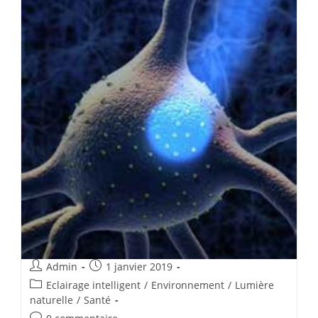
Admin
1 janvier 2019
Eclairage intelligent
/
Environnement
/
Lumière
naturelle
/
Santé