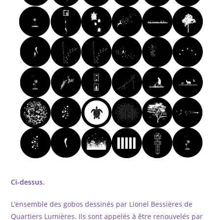
Ci-dessus.
L’ensemble des gobos dessinés par Lionel Bessières de
Quartiers Lumières. Ils sont appelés à être renouvelés par