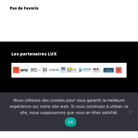
Pas de Favoris
Les partenaires LUX
Nous utilisons des cookies pour vous garantir la meilleure
expérience sur notre site web. Si vous continuez à utiliser ce
Page d’accueil
Contactez-nous
site, nous supposerons que vous en êtes satisfait.
Politique de confidentialité
OK
Conditions générales de vente
© e-afe