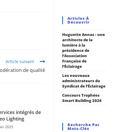
Articles À
Découvrir
Huguette Annas : une
architecte de la
lumière à la
présidence de
l’Association
Française de
Article suivant
l’Éclairage
modération de qualité
Les nouveaux
administrateurs du
Syndicat de l’Éclairage
Concours Trophées
Smart Building 2026
services intégrés de
eo Lighting
Recherche Par
ier 2025
Mots-Clés