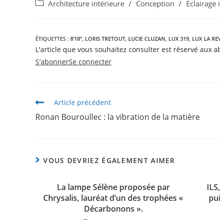
Architecture intérieure
/
Conception
/
Eclairage 
ÉTIQUETTES :
8’18”
,
LORIS TRETOUT
,
LUCIE CLUZAN
,
LUX 319
,
LUX LA RE
L'article que vous souhaitez consulter est réservé aux 
S'abonner
Se connecter
Article précédent
Ronan Bouroullec : la vibration de la matière
VOUS DEVRIEZ ÉGALEMENT AIMER
La lampe Sélène proposée par
ILS
Chrysalis, lauréat d’un des trophées «
pu
Décarbonons ».