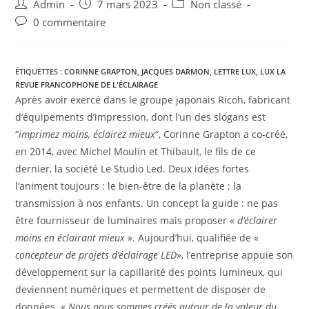
Admin
7 mars 2023
Non classé
0 commentaire
ÉTIQUETTES :
CORINNE GRAPTON
,
JACQUES DARMON
,
LETTRE LUX
,
LUX LA
REVUE FRANCOPHONE DE L'ÉCLAIRAGE
Après avoir exercé dans le groupe japonais Ricoh, fabricant
d’équipements d’impression, dont l’un des slogans est
“
imprimez moins, éclairez mieux
“, Corinne Grapton a co-créé,
en 2014, avec Michel Moulin et Thibault, le fils de ce
dernier, la société Le Studio Led. Deux idées fortes
l’animent toujours : le bien-être de la planète ; la
transmission à nos enfants. Un concept la guide : ne pas
être fournisseur de luminaires mais proposer «
d’éclairer
moins en éclairant mieux
». Aujourd’hui, qualifiée de «
concepteur de projets d’éclairage LED
», l’entreprise appuie son
développement sur la capillarité des points lumineux, qui
deviennent numériques et permettent de disposer de
données. «
Nous nous sommes créés autour de la valeur du