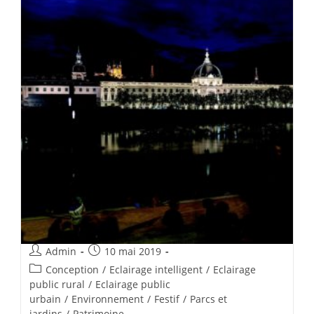
Admin
10 mai 2019
Conception
/
Eclairage intelligent
/
Eclairage
public rural
/
Eclairage public
urbain
/
Environnement
/
Festif
/
Parcs et
jardins
/
Patrimoine