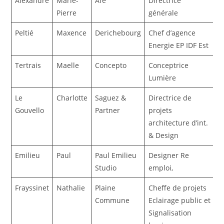
Alexandre
Marie-
Afe
Directrice
Pierre
générale
Peltié
Maxence
Derichebourg
Chef d’agence
Energie EP IDF Est
Tertrais
Maelle
Concepto
Conceptrice
Lumière
Le
Charlotte
Saguez &
Directrice de
Gouvello
Partner
projets
architecture d’int.
& Design
Emilieu
Paul
Paul Emilieu
Designer Re
Studio
emploi,
Frayssinet
Nathalie
Plaine
Cheffe de projets
Commune
Eclairage public et
Signalisation