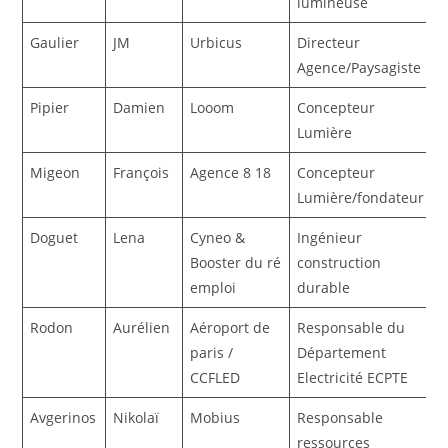
lumineuse
Gaulier
JM
Urbicus
Directeur
Agence/Paysagiste
Pipier
Damien
Looom
Concepteur
Lumière
Migeon
François
Agence 8 18
Concepteur
Lumière/fondateur
Doguet
Lena
Cyneo &
Ingénieur
Booster du ré
construction
emploi
durable
Rodon
Aurélien
Aéroport de
Responsable du
paris /
Département
CCFLED
Electricité ECPTE
Avgerinos
Nikolaï
Mobius
Responsable
ressources