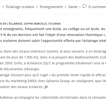
r
/
Éclairage scolaire
/
Enseignement
/
Santé
0 comment
 DE L'ÉCLAIRAGE
,
SOPHIE MARCELLE
,
SYLVANIA
t enseignants, fréquentent une école, un collège ou un lycée. Au 
5 % de ces derniers ont fait l’objet d’une rénovation thermique »,
scolaires doivent saisir l’opportunité offerte par l’éclairage intel
 dans des locaux intérieurs soumis, le plus souvent, à un éclairage 
stant de plus de 1 000 m2, donc à la plupart des établissements scol
n 2050. Enfin, à échéance 2027, le programme EduRenov1 vise la 
 % d’économies d’énergie.
irage d’autant plus qu’il s’agit « du premier levier rapide et effica
trice du marketing EMEA chez Sylvania Group, en soulignant, que l’
ovation des locaux scolaires.
JD
duRénov accompagne les collectivités territoriales dans la rénovati