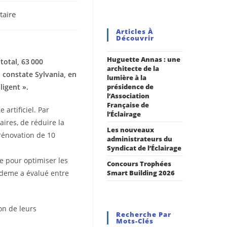
aire
Articles À
Découvrir
Huguette Annas : une
total, 63 000
architecte de la
 constate Sylvania, en
lumière à la
ligent ».
présidence de
l’Association
Française de
artificiel. Par
l’Éclairage
aires, de réduire la
Les nouveaux
rénovation de 10
administrateurs du
Syndicat de l’Éclairage
ce pour optimiser les
Concours Trophées
Ademe a évalué entre
Smart Building 2026
on de leurs
Recherche Par
Mots-Clés