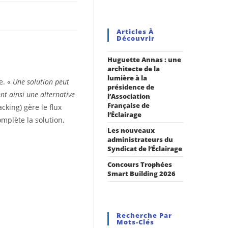
Articles À
Découvrir
Huguette Annas : une
architecte de la
lumière à la
e. «
Une solution peut
présidence de
ent ainsi une alternative
l’Association
Française de
king) gère le flux
l’Éclairage
mplète la solution,
Les nouveaux
administrateurs du
Syndicat de l’Éclairage
Concours Trophées
Smart Building 2026
Recherche Par
Mots-Clés