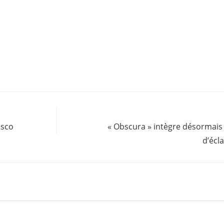
asco
« Obscura » intègre désormais
d’écl