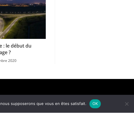
e : le début du
age ?
mbre 2020
tique de confidentialité
e, nous supposerons que vous en êtes satisfait.
OK