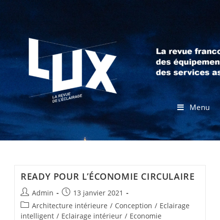
Menu
READY POUR L’ÉCONOMIE CIRCULAIRE
Admin
13 janvier 2021
Architecture intérieure
/
Conception
/
Eclairage
intelligent
/
Eclairage intérieur
/
Economie