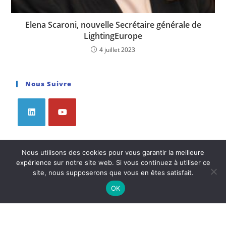
Elena Scaroni, nouvelle Secrétaire générale de
LightingEurope
4 juillet 2023
Nous Suivre
Nous utilisons des cookies pour vous garantir la meilleure
Articles À Découvrir
expérience sur notre site web. Si vous continuez à utiliser ce
site, nous supposerons que vous en êtes satisfait.
Huguette Annas : une architecte de la lumière à la
OK
présidence de l’Association Française de l’Éclairage
Les nouveaux administrateurs du Syndicat de l’Éclairage
Concours Trophées Smart Building 2026