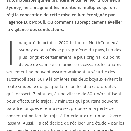
automobilistes qui empruntent le tunnel NorthConnex
à
Sydney, ne s’imaginent les intentions multiples qui ont
régi la conception de cette mise en lumière signée par
l’agence Lux Populi. Ou comment subrepticement éveiller
la vigilance des conducteurs.
I
nauguré fin octobre 2020, le tunnel NorthConnex à
Sydney est à la fois le plus profond du pays, l’un des
plus longs et certainement le plus original du point
de vue de sa mise en lumière nécessaire, les phares
seulement ne pouvant assurer vraiment la sécurité des
automobilistes. Sur 9 kilomètres ses deux boyaux évitent la
route sinueuse qui jusque-là reliait les deux autoroutes
qu’il dessert. 7 minutes, à une vitesse de 80 km/h suffisent
pour effectuer le trajet ; 7 minutes qui pourtant peuvent
paraître longues et ennuyeuses, propices à la perte de
concentration tant le trajet à l’intérieur d’un tunnel s’avère
lassant. Aussi, il a été décidé de réaliser une étude – par les
services de transports locaux et nationaux, l’agence de