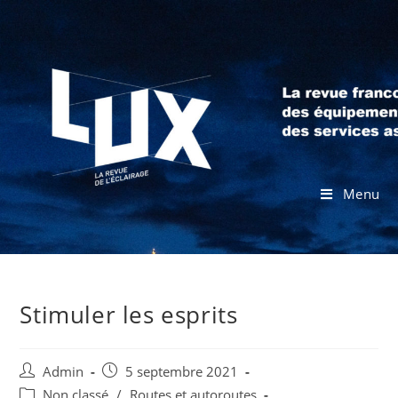
Menu
Stimuler les esprits
Admin
5 septembre 2021
Non classé
/
Routes et autoroutes