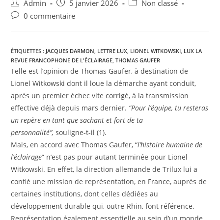
Admin
5 janvier 2026
Non classé
0 commentaire
ÉTIQUETTES :
JACQUES DARMON
,
LETTRE LUX
,
LIONEL WITKOWSKI
,
LUX LA
REVUE FRANCOPHONE DE L'ÉCLAIRAGE
,
THOMAS GAUFER
Telle est l’opinion de Thomas Gaufer, à destination de
Lionel Witkowski dont il loue la démarche ayant conduit,
après un premier échec vite corrigé, à la transmission
effective déjà depuis mars dernier.
“Pour l’équipe, tu resteras
un repère en tant que sachant et fort de ta
personnalité”,
souligne-t-il (1).
Mais, en accord avec Thomas Gaufer, “
l’histoire humaine de
l’éclairage
” n’est pas pour autant terminée pour Lionel
Witkowski. En effet, la direction allemande de Trilux lui a
confié une mission de représentation, en France, auprès de
certaines institutions, dont celles dédiées au
développement durable qui, outre-Rhin, font référence.
Représentation également essentielle au sein d’un monde