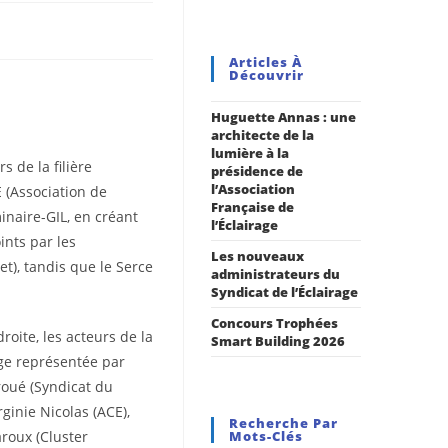
Articles À
Découvrir
Huguette Annas : une
architecte de la
lumière à la
s de la filière
présidence de
l’Association
E (Association de
Française de
minaire-GIL, en créant
l’Éclairage
oints par les
Les nouveaux
net), tandis que le Serce
administrateurs du
Syndicat de l’Éclairage
Concours Trophées
roite, les acteurs de la
Smart Building 2026
rage représentée par
roué (Syndicat du
rginie Nicolas (ACE),
Recherche Par
roux (Cluster
Mots-Clés