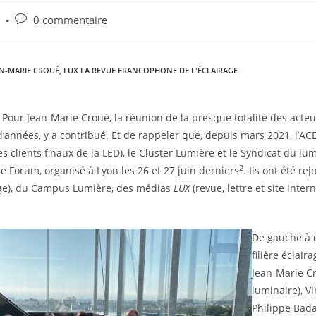
0 commentaire
AN-MARIE CROUÉ
,
LUX LA REVUE FRANCOPHONE DE L'ÉCLAIRAGE
»
Pour Jean-Marie Croué, la réunion de la presque totalité des acteur
 d’années, y a contribué. Et de rappeler que, depuis mars 2021, l’AC
s clients finaux de la LED), le Cluster Lumière et le Syndicat du lu
2
 ce Forum, organisé à Lyon les 26 et 27 juin derniers
. Ils ont été rej
irage), du Campus Lumière, des médias
LUX
(revue, lettre et site inter
De gauche à d
filière éclai
Jean-Marie C
luminaire), Vi
Philippe Bada