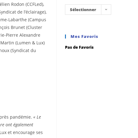
élien Rodon (CCFLed),
Sélectionner
Syndicat de l’éclairage),
ume-Labarthe (Campus
une
nçois Brunet (Cluster
catégorie
ie-Pierre Alexandre
Mes Favoris
s Martin (Lumen & Lux)
Pas de Favoris
noux (Syndicat du
’après pandémie.
« Le
ière ont également
 Lux et encourage ses