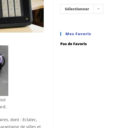
Sélectionner
une
catégorie
Mes Favoris
Pas de Favoris
tout
ard.
es, dont : Eclatec,
arantaine de villes et