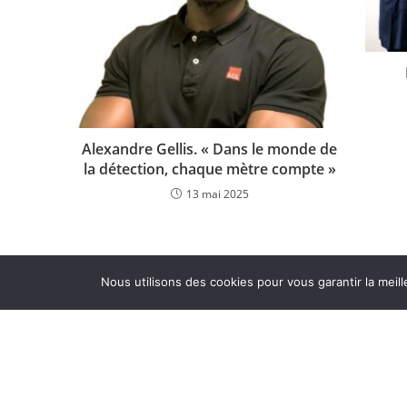
Les partenaires LUX
Alexandre Gellis. « Dans le monde de
la détection, chaque mètre compte »
13 mai 2025
© e-afe
Nous utilisons des cookies pour vous garantir la meill