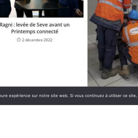
Ragni : levée de Seve avant un
Printemps connecté
2 décembre 2022
UN AUTRE ÉCLAIR
Page d’accueil
Contactez-nous
Poli
eure expérience sur notre site web. Si vous continuez à utiliser ce sit
Conditions générales de vente
FAIRE D
29 nove