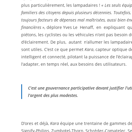
plus particulièrement, les lampadaires !
« Les seuls équ
familiers des citoyens depuis plusieurs décennies. Toutefois, 
toujours facteurs de dépenses mal maîtrisées,
aussi bien én
financières »,
déplore Yves Le Henaff, en expliquant que,
piétons, les cyclistes ou les véhicules n’ont pas besoi
d’éclairement. De plus, autant n’allumer les lampadaire
sont utiles. C’est ce que permet
Kara
, capteur optique 
intelligent et connecté, pilotant la puissance de l’éclair
l’adapter, en temps réel, aux besoins des utilisateurs.
C’est une gouvernance participative devant justifier l’ut
l’argent des plus modestes.
D’ores et déjà,
Kara
équipe une trentaine de gammes de l
Signify-Philips, Zumbotel-Thorn, Schréder-Comatelec, Sel