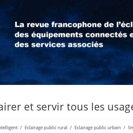
airer et servir tous les usag
ntelligent
/
Eclairage public rural
/
Eclairage public urbain
/
Sm