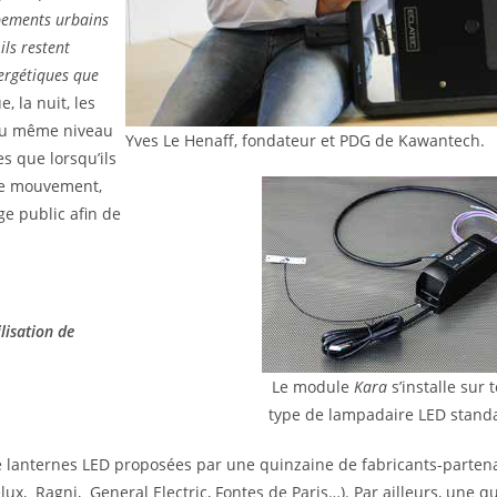
ipements urbains
ils restent
ergétiques que
 la nuit, les
n du même niveau
Yves Le Henaff, fondateur et PDG de Kawantech.
s que lorsqu’ils
de mouvement,
age public afin de
ilisation de
Le module
Kara
s’installe sur 
type de lampadaire LED stand
anternes LED proposées par une quinzaine de fabricants-partenair
ux, Ragni, General Electric, Fontes de Paris…). Par ailleurs, une qu