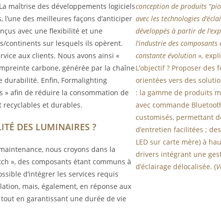
. La maîtrise des développements logiciels
conception de produits “pio
, l’une des meilleures façons d’anticiper
avec les technologies d’écla
onçus avec une flexibilité et une
développés à partir de l’ex
/continents sur lesquels ils opèrent.
l’industrie des composants 
vice aux clients. Nous avons ainsi «
constante évolution »,
expl
’empreinte carbone, générée par la chaîne
L’objectif ? Proposer des 
durabilité. Enfin, Formalighting
orientées vers des solution
s » afin de réduire la consommation de
: la gamme de produits mo
 recyclables et durables.
avec commande Bluetooth
customisés, permettant d
ITÉ DES LUMINAIRES ?
d’entretien facilitées ; d
LED sur carte mère) à ha
r maintenance, nous croyons dans la
drivers intégrant une ges
atch », des composants étant communs à
d’éclairage délocalisée. (
V
ossible d’intégrer les services requis
lation, mais, également, en réponse aux
 tout en garantissant une durée de vie