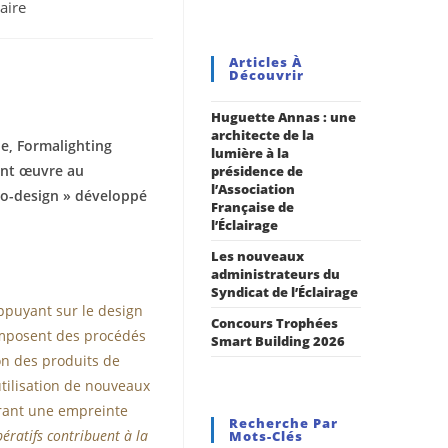
aire
Articles À
Découvrir
Huguette Annas : une
architecte de la
ie, Formalighting
lumière à la
cant œuvre au
présidence de
l’Association
Eco-design » développé
Française de
l’Éclairage
Les nouveaux
administrateurs du
Syndicat de l’Éclairage
ppuyant sur le design
Concours Trophées
s’imposent des procédés
Smart Building 2026
ion des produits de
utilisation de nouveaux
frant une empreinte
Recherche Par
ératifs contribuent à
la
Mots-Clés