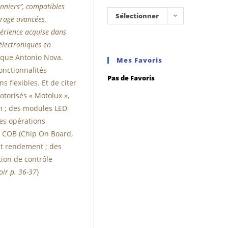
nniers”, compatibles
Sélectionner
irage avancées,
périence acquise dans
une
électroniques en
catégorie
ique Antonio Nova.
Mes Favoris
fonctionnalités
Pas de Favoris
s flexibles. Et de citer
torisés « Motolux »,
 ; des modules LED
es opérations
es COB (Chip On Board,
ut rendement ; des
tion de contrôle
oir p. 36-37
)