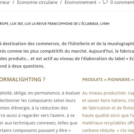
érieur
/
Economie circulaire
/
Environnement
0 comment
UROPE
,
LUX 303
,
LUX LA REVUE FRANCOPHONE DE L'ÉCLAIRAGE
,
LVMH
 à destination des commerces, de l’hôtellerie et de la muséograph
érés comme
les plus compétitifs du marché. Aujourd’hui, le fabri
des produits… et est actif au niveau de l’élaboration du label « 
ond à deux questions.
FORMALIGHTING ?
PRODUITS « PIONNIERS »
ativité, oblige, en permanence, à évaluer
Au niveau production, s’a
électionner les composants selon leurs
et savoir-faire italiens, 
omies d’énergie, à la réduction des
de fabrication et de finit
rce aussi à regarder vers l’avenir, à se
haute qualité ainsi que l’
r aux techniques connexes, telles que
matériaux recyclables of
certains composants pouvant y être «
carbone réduite.
« Ces imp